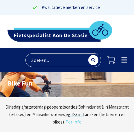
Kwalitatieve merken en service
Bike Fun
Lees reviews
Dinsdag t/m zaterdag geopen: locaties Sphinxlunet 1 in Maastricht
Elke dag open: locatie Stationsplein 26 in Maastricht (fietsen en
Onze missie? Tevreden klanten!
Ter info
(e-bikes) en Maaseikersteenweg 183 in Lanaken (fietsen en e-
verhuur)
Ter info
bikes)