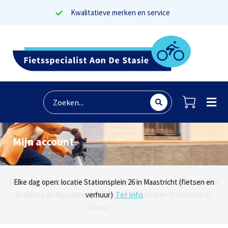
Kwalitatieve merken en service
Mijn account
Lees reviews
Dinsdag t/m zaterdag geopen: locaties Sphinxlunet 1 in Maastricht
Elke dag open: locatie Stationsplein 26 in Maastricht (fietsen en
Onze missie? Tevreden klanten!
Ter info
(e-bikes) en Maaseikersteenweg 183 in Lanaken (fietsen en e-
verhuur)
Ter info
bikes)