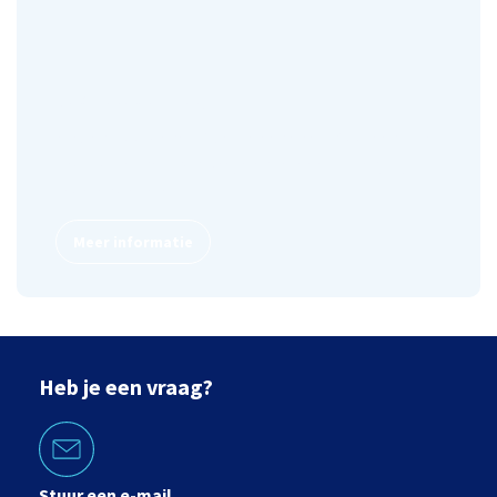
Lease een fiets
Kiezen voor gemak? Lease een fiets. Voor een vast
bedrag per maand hoef je enkel te trappen, wij
regelen de rest.
Meer informatie
Heb je een vraag?
Stuur een e-mail