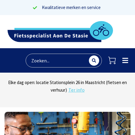
Kwalitatieve merken en service
Lees reviews
Dinsdag t/m zaterdag geopen: locaties Sphinxlunet 1 in Maastricht
Elke dag open: locatie Stationsplein 26 in Maastricht (fietsen en
Onze missie? Tevreden klanten!
Ter info
(e-bikes) en Maaseikersteenweg 183 in Lanaken (fietsen en e-
verhuur)
Ter info
bikes)