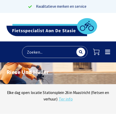
Kwalitatieve merken en service
Riese Und Müller
Lees reviews
Dinsdag t/m zaterdag geopen: locaties Sphinxlunet 1 in Maastricht
Elke dag open: locatie Stationsplein 26 in Maastricht (fietsen en
Onze missie? Tevreden klanten!
Ter info
(e-bikes) en Maaseikersteenweg 183 in Lanaken (fietsen en e-
verhuur)
Ter info
bikes)