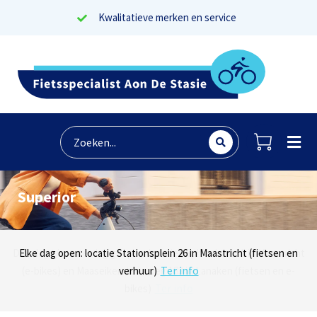
Kwalitatieve merken en service
Superior
Lees reviews
Dinsdag t/m zaterdag geopen: locaties Sphinxlunet 1 in Maastricht
Elke dag open: locatie Stationsplein 26 in Maastricht (fietsen en
Onze missie? Tevreden klanten!
Ter info
(e-bikes) en Maaseikersteenweg 183 in Lanaken (fietsen en e-
verhuur)
Ter info
bikes)