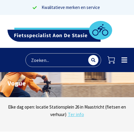
Kwalitatieve merken en service
Vogue
Lees reviews
Dinsdag t/m zaterdag geopen: locaties Sphinxlunet 1 in Maastricht
Elke dag open: locatie Stationsplein 26 in Maastricht (fietsen en
Onze missie? Tevreden klanten!
Ter info
(e-bikes) en Maaseikersteenweg 183 in Lanaken (fietsen en e-
verhuur)
Ter info
bikes)