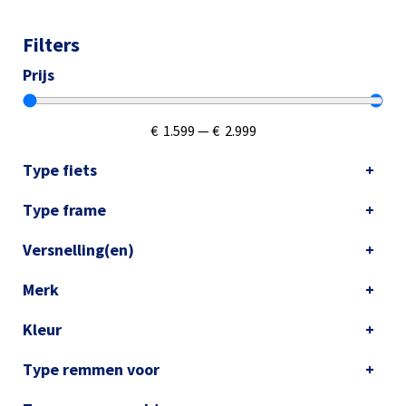
Filters
Prijs
€
1.599
—
€
2.999
Type fiets
Type frame
Versnelling(en)
Merk
Kleur
Type remmen voor