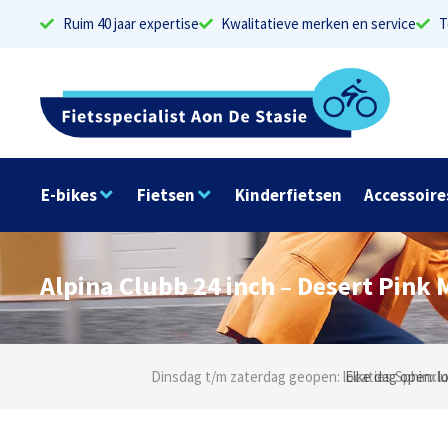
Ruim 40 jaar expertise
Kwalitatieve merken en service
T
E-bikes
Fietsen
Kinderfietsen
Accessoire
Alpina Clubb 24 inch – Desert Pink 
Dinsdag t/m zaterdag geopen: locaties Sphinxlu
Elke dag open: l