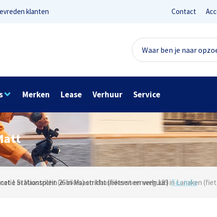
evreden klanten
Contact
Acc
s
Merken
Lease
Verhuur
Service
Matt
Lees reviews
Ter info
net 1 in Maastricht (e-bikes) en Maaseikersteenweg 183 in Lanaken (fiet
ocatie Stationsplein 26 in Maastricht (fietsen en verhuur)
Onze missie? Tevreden klanten!