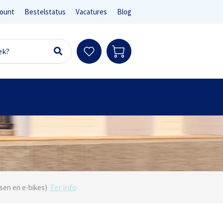
ount
Bestelstatus
Vacatures
Blog
Ter info
sen en e-bikes)