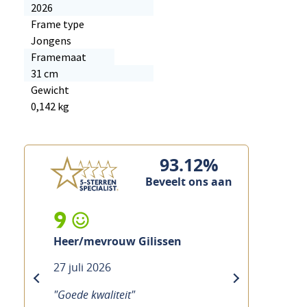
2026
Frame type
Jongens
Framemaat
31 cm
Gewicht
0,142 kg
93.12%
Beveelt ons aan
9
Heer/mevrouw Gilissen
27 juli 2026
previous
next
"Goede kwaliteit"