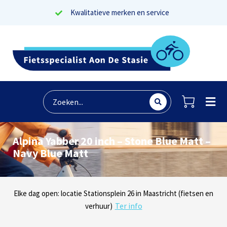
Kwalitatieve merken en service
Alpina Yabber 20 inch – Stone Blue Matt –
Navy Blue Matt
Lees reviews
Dinsdag t/m zaterdag geopen: locaties Sphinxlunet 1 in Maastricht
Elke dag open: locatie Stationsplein 26 in Maastricht (fietsen en
Onze missie? Tevreden klanten!
Ter info
(e-bikes) en Maaseikersteenweg 183 in Lanaken (fietsen en e-
verhuur)
Ter info
bikes)