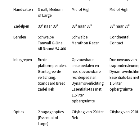
Handvatten
Small, Medium
Mid of High
Mid of High
of Large
Zadelpen
33" naar 39"
33" naar 39"
33" naar 39"
Banden
Schwalbe
Schwalbe
Continental
Tanwall G-One
Marathon Racer
Contact
All Round 54-406
Inbegrepen
Brede
Opvouwbare
Drie niveaus van
platformpedalen.
linkerpedalen en
trapondersteunin
Geïntegreerde
niet-opvouwbare
Dynamoverlichtin
verlichting.
rechterpedalen.
Essentials-tas me
Standaard Breed
Dynamoverlichting.
1,5 liter
zadel Rek
Essentials-tas met
opbergruimte
1,5 liter
opbergruimte
Opties
2 bagageopties
Citybag van 20 liter
Citybag van 20 lit
(Essential of
Rek
Large)