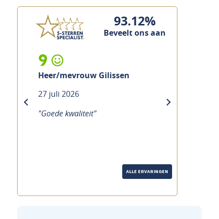
93.12%
Beveelt ons aan
9
Heer/mevrouw Gilissen
27 juli 2026
previous
next
"Goede kwaliteit"
ALLE ERVARINGEN