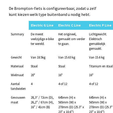
De Brompton-fiets is configureerbaar, zodat u zelf
kunt kiezen welk type buitenband u nodig hebt.
Electric G Line
Electric C Line
Electric P Line
Summary
De meest
Het origineel,
Lichtgewicht.
veelzijdige e-bike
gemaakt om verder
Elektrisch
ter wereld.
te gaan.
gemakkelijk
gemaakt.
Gewicht
Van 18.5kg
Van 15.63 kg
Van 15.6 kg
Materiaal
Staal
Staal
Titanium en staal
Wielmaat
20"
16"
16"
Aantal
4
4 of 12
4 of 12
tandwielen
Gevouwen
28,3“ / 72cm (D),
645mm (H) x
645mm (H) x
maat
26,2” / 67cm (H),
565mm (W) x
565mm (W) x
16” / 41cm (B)
270mm (D) (25.3'' x
270mm (D) (25.3''
23'' x 10.6'')
23'' x 10.6'')