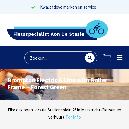
Kwalitatieve merken en service
Brompton Electric G Line with Roller
Frame – Forest Green
Lees reviews
Dinsdag t/m zaterdag geopen: locaties Sphinxlunet 1 in Maastricht
Elke dag open: locatie Stationsplein 26 in Maastricht (fietsen en
Onze missie? Tevreden klanten!
Ter info
(e-bikes) en Maaseikersteenweg 183 in Lanaken (fietsen en e-
verhuur)
Ter info
bikes)