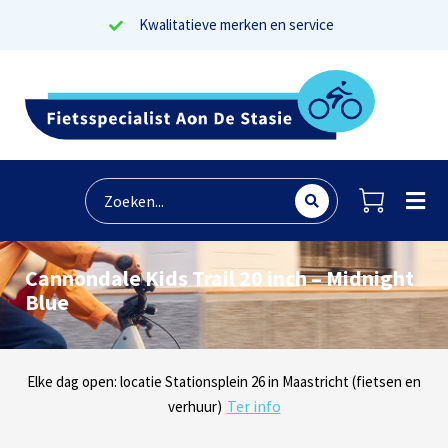
Kwalitatieve merken en service
Cannondale Kids Trail 20 inch – Midnight
Blue
Lees reviews
Dinsdag t/m zaterdag geopen: locaties Sphinxlunet 1 in Maastricht
Elke dag open: locatie Stationsplein 26 in Maastricht (fietsen en
Onze missie? Tevreden klanten!
Ter info
(e-bikes) en Maaseikersteenweg 183 in Lanaken (fietsen en e-
verhuur)
Ter info
bikes)