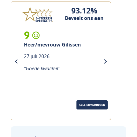
93.12%
Beveelt ons aan
10
Mevrouw Ramakers
21 juli 2026
previous
next
"Goede service Duidelijke uitleg
over de fiets Hoewel het druk is,
merk je dat echt de tijd wordt
genomen."
ALLE ERVARINGEN