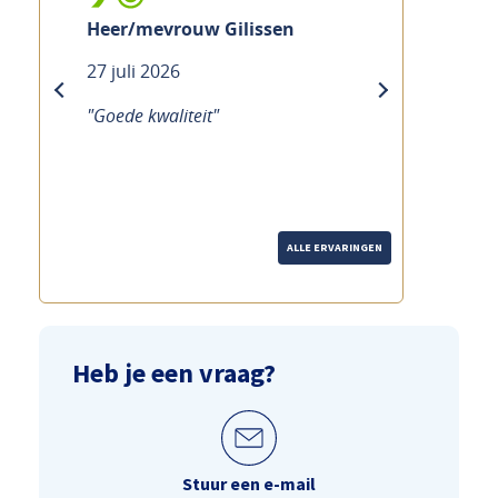
n
Mevrouw Ramakers
21 juli 2026
previous
next
"Goede service Duidelijke uitleg
over de fiets Hoewel het druk is,
merk je dat echt de tijd wordt
genomen."
ALLE ERVARINGEN
Heb je een vraag?
Stuur een e-mail