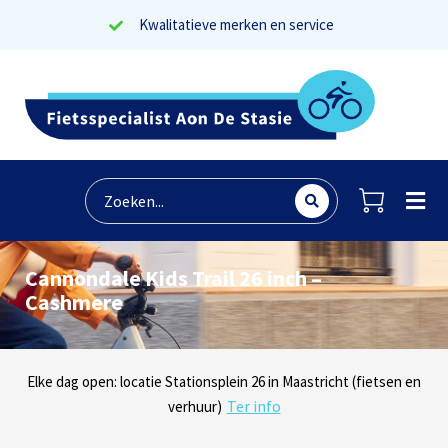
Kwalitatieve merken en service
Cannondale Kids Trail 26 inch –
Cashmere
Lees reviews
Dinsdag t/m zaterdag geopen: locaties Sphinxlunet 1 in Maastricht
Elke dag open: locatie Stationsplein 26 in Maastricht (fietsen en
Onze missie? Tevreden klanten!
Ter info
(e-bikes) en Maaseikersteenweg 183 in Lanaken (fietsen en e-
verhuur)
Ter info
bikes)