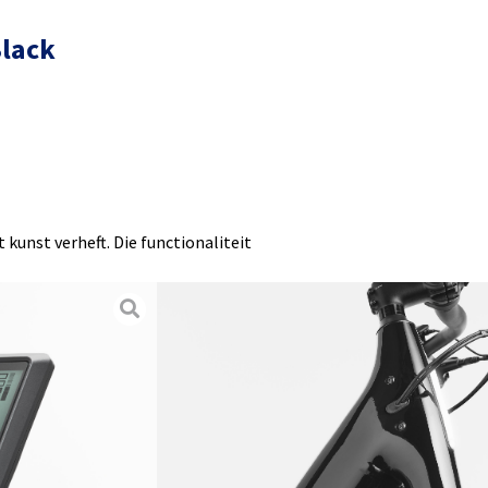
Black
t kunst verheft. Die functionaliteit
id aan stijl. Van A naar B, of naar
 manier om je te verplaatsen.
arbuiten
 lage instap / HeadShok voorvork