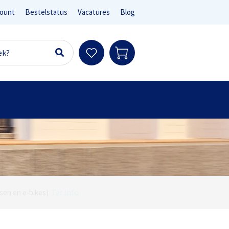
ount
Bestelstatus
Vacatures
Blog
Ter info
sen en e-bikes)