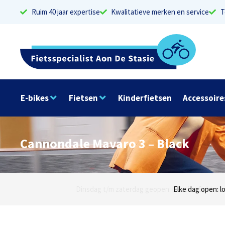
Ruim 40 jaar expertise
Kwalitatieve merken en service
T
E-bikes
Fietsen
Kinderfietsen
Accessoire
Cannondale Mavaro 3 – Black
Dinsdag t/m zaterdag geopen: locaties Sphinxlu
Elke dag open: l