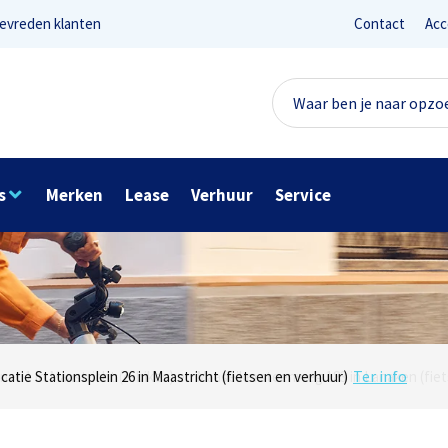
evreden klanten
Contact
Acc
s
Merken
Lease
Verhuur
Service
Lees reviews
Ter info
net 1 in Maastricht (e-bikes) en Maaseikersteenweg 183 in Lanaken (fiet
ocatie Stationsplein 26 in Maastricht (fietsen en verhuur)
Onze missie? Tevreden klanten!