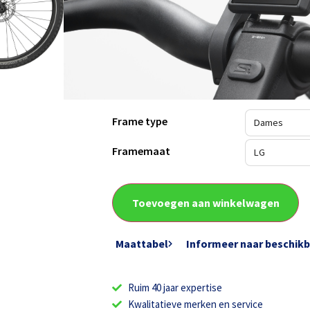
met 50mm veerweg
Gates Carbon riemaandrijving / Sh
naafversnelling
Bosch Smart System – Performance 
Bereik: tot 140 km
Frame type
Framemaat
Toevoegen aan winkelwagen
Maattabel
Informeer naar beschik
Ruim 40 jaar expertise
Kwalitatieve merken en service