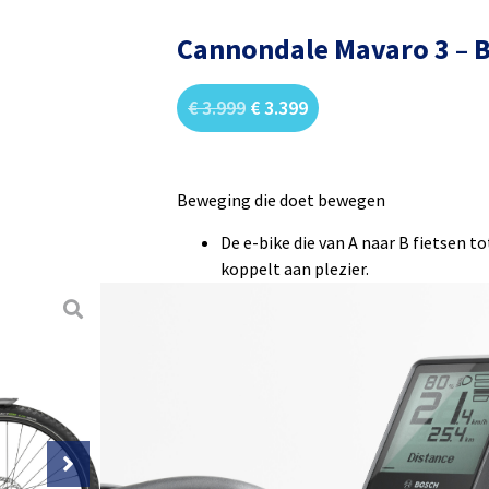
Cannondale Mavaro 3 – 
€
3.999
€
3.399
Beweging die doet bewegen
De e-bike die van A naar B fietsen to
koppelt aan plezier.
Comfort aan mogelijkheden. En snelhe
welke plek dan ook – dit is de beste
Zeer geschikt voor: in de stad en da
Gemaakt voor: comfort en gemak
Hoogtepunten
SmartForm C2 aluminium frame met