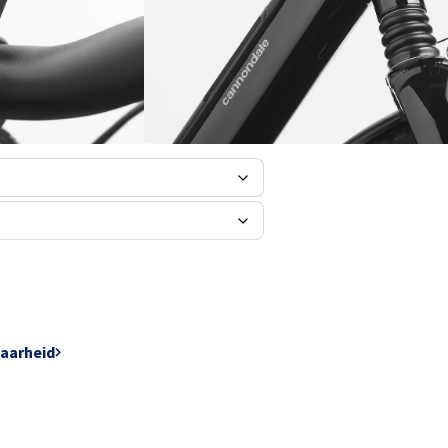
imano Nexus 5-speed met
Line 250W motor / 625Wh accu /
baarheid