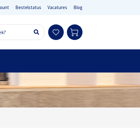
ount
Bestelstatus
Vacatures
Blog
Ter info
sen en e-bikes)