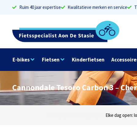
Ruim 40 jaar expertise
Kwalitatieve merken en service
T
E-bikes
Fietsen
Kinderfietsen
Accessoire
Cannondale Tesoro Carbon 3 – Cher
Dinsdag t/m zaterdag geopen: locaties Sphinxlu
Elke dag open: l