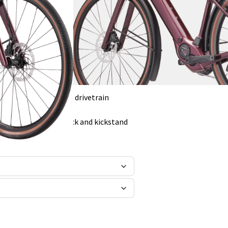
rameset
ne SX drive system, with a 400Wh
CUES U6000 10-speed drivetrain
lbe G-One Comp tires
m fenders, pannier rack and kickstand
the stem