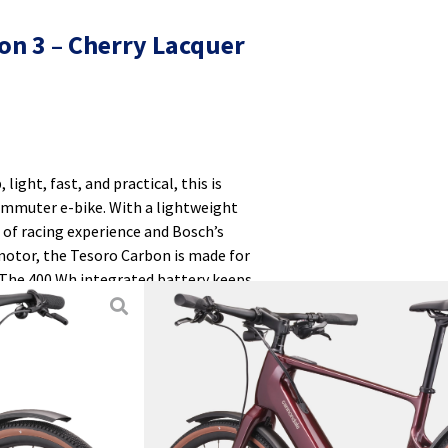
n 3 – Cherry Lacquer
light, fast, and practical, this is
mmuter e-bike. With a lightweight
 of racing experience and Bosch’s
otor, the Tesoro Carbon is made for
The 400 Wh integrated battery keeps
ange, and Shimano’s proven CUES U6000
ack light and get there fast!