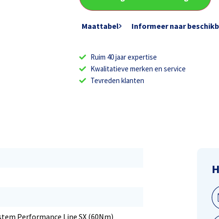
Maattabel
Informeer naar beschik
Ruim 40 jaar expertise
Kwalitatieve merken en service
Tevreden klanten
H
stem Performance Line SX (60Nm)