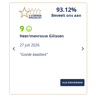
93.12%
Beveelt ons aan
9
Heer/mevrouw Gilissen
27 juli 2026
previous
next
"Goede kwaliteit"
ALLE ERVARINGEN