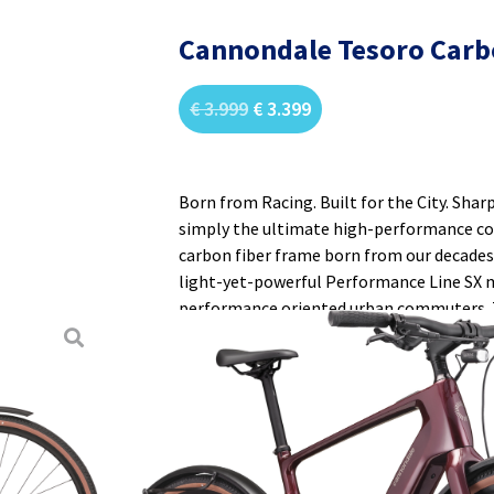
Cannondale Tesoro Carbo
€
3.999
€
3.399
Born from Racing. Built for the City. Sharp, 
simply the ultimate high-performance co
carbon fiber frame born from our decades
light-yet-powerful Performance Line SX m
performance oriented urban commuters. 
the weight low while packing plenty of r
group cracks off precise shifts with ease. P
Waarvoor gebruik je hem
High-speed commuting