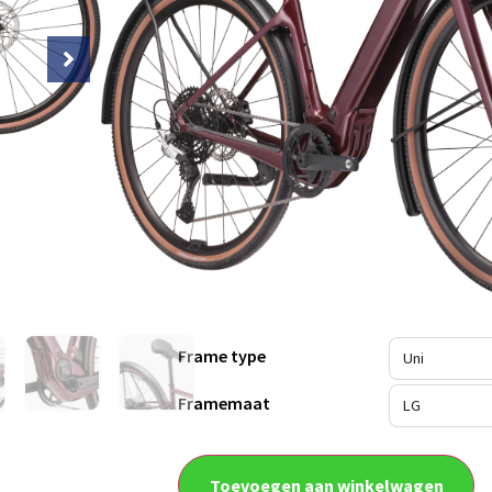
Sporty urban riding and exploration
Hoogtepunten
Race-derived, lightweight carbon f
Light, silent, Bosch Performance Li
battery
Smooth-shifting, durable, Shimano 
Grippy, fast-rolling 700x40c Schwa
Fully equipped with lights, aluminu
Convenient SPC+ phone mount on 
Frame type
Framemaat
Toevoegen aan winkelwagen