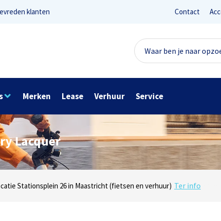
evreden klanten
Contact
Acc
s
Merken
Lease
Verhuur
Service
ry Lacquer
Lees reviews
Ter info
net 1 in Maastricht (e-bikes) en Maaseikersteenweg 183 in Lanaken (fiet
ocatie Stationsplein 26 in Maastricht (fietsen en verhuur)
Onze missie? Tevreden klanten!