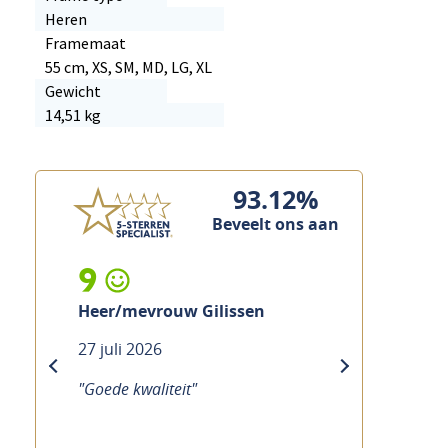
Heren
Framemaat
55 cm, XS, SM, MD, LG, XL
Gewicht
14,51 kg
93.12%
Beveelt ons aan
9
Heer/mevrouw Gilissen
27 juli 2026
previous
next
"Goede kwaliteit"