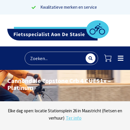
Kwalitatieve merken en service
Cannondale Topstone Crb 4 CUES1x –
Platinum
Lees reviews
Dinsdag t/m zaterdag geopen: locaties Sphinxlunet 1 in Maastricht
Elke dag open: locatie Stationsplein 26 in Maastricht (fietsen en
Onze missie? Tevreden klanten!
Ter info
(e-bikes) en Maaseikersteenweg 183 in Lanaken (fietsen en e-
verhuur)
Ter info
bikes)