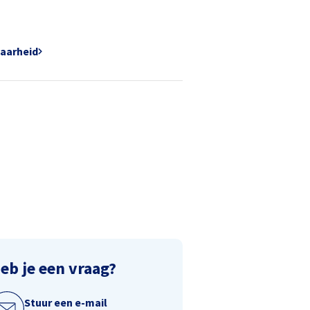
baarheid
eb je een vraag?
Stuur een e-mail