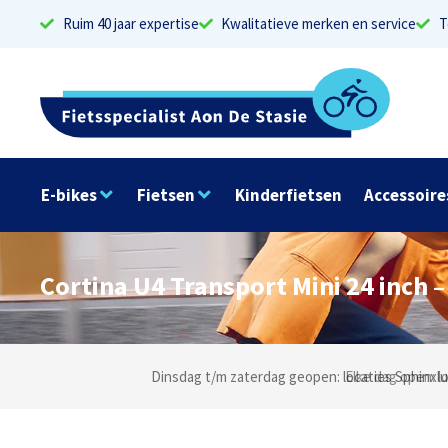
Ruim 40 jaar expertise
Kwalitatieve merken en service
T
E-bikes
Fietsen
Kinderfietsen
Accessoire
Cortina U4 Transport Mini 24 inch 
Dinsdag t/m zaterdag geopen: locaties Sphinxlu
Elke dag open: l