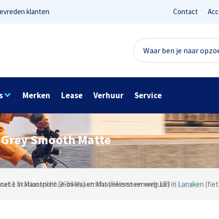
evreden klanten
Contact
Acc
s
Merken
Lease
Verhuur
Service
– Grey Smooth Matte
Lees reviews
Ter info
net 1 in Maastricht (e-bikes) en Maaseikersteenweg 183 in Lanaken (fiet
ocatie Stationsplein 26 in Maastricht (fietsen en verhuur)
Onze missie? Tevreden klanten!