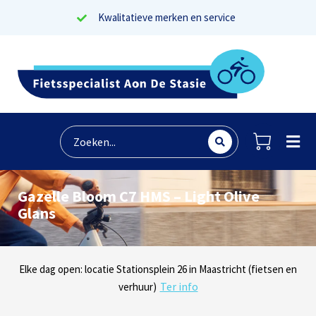
Kwalitatieve merken en service
Gazelle Bloom C7 HMS – Light Olive
Glans
Lees reviews
Dinsdag t/m zaterdag geopen: locaties Sphinxlunet 1 in Maastricht
Elke dag open: locatie Stationsplein 26 in Maastricht (fietsen en
Onze missie? Tevreden klanten!
Ter info
(e-bikes) en Maaseikersteenweg 183 in Lanaken (fietsen en e-
verhuur)
Ter info
bikes)