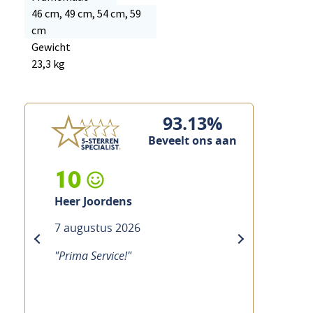
46 cm, 49 cm, 54 cm, 59
cm
Gewicht
23,3 kg
93.13%
Beveelt ons aan
10
ordens
Heer Custers
tus 2026
7 augustus 2026
previous
next
rvice!"
"Prima service, vakkundig en snel"