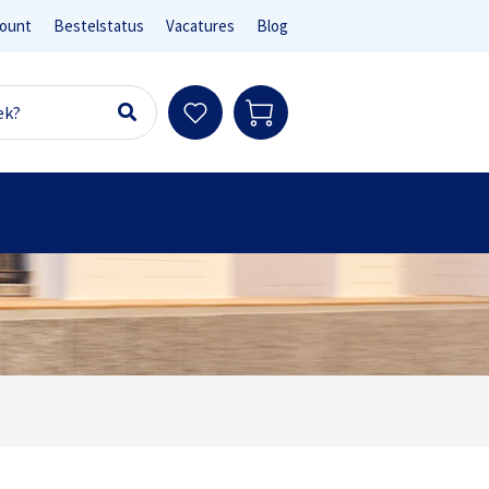
ount
Bestelstatus
Vacatures
Blog
Ter info
sen en e-bikes)