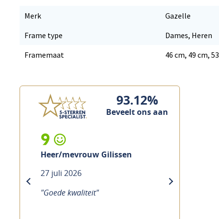
Merk
Gazelle
Frame type
Dames, Heren
Framemaat
46 cm, 49 cm, 5
93.12%
Beveelt ons aan
9
Heer/mevrouw Gilissen
27 juli 2026
previous
next
"Goede kwaliteit"