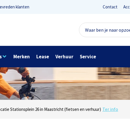
evreden klanten
Contact
Acc
s
Merken
Lease
Verhuur
Service
Lees reviews
Ter info
net 1 in Maastricht (e-bikes) en Maaseikersteenweg 183 in Lanaken (fiet
ocatie Stationsplein 26 in Maastricht (fietsen en verhuur)
Onze missie? Tevreden klanten!