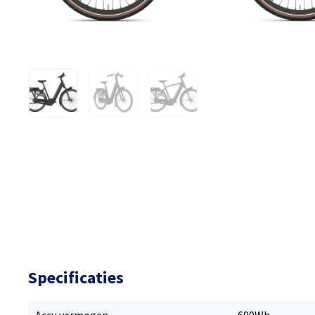
Specificaties
Accu vermogen
600Wh