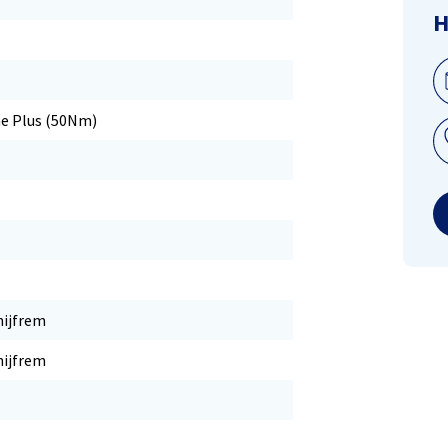
H
ne Plus (50Nm)
hijfrem
hijfrem