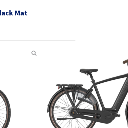
Black Mat
it comfortabel; rechtop fietsen,
e instap. De extra aandacht voor
 geeft de Grenoble een elegante
g