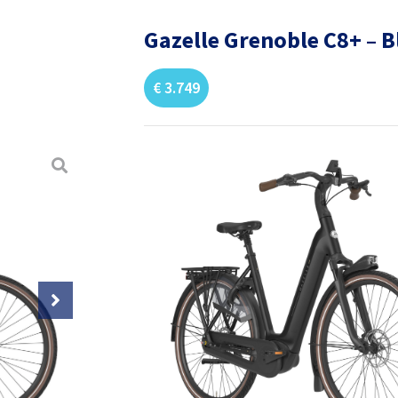
Gazelle Grenoble C8+ – 
€
3.749
Ga erop uit. Met de Grenoble C8+ is elke r
soepele ondersteuning en een gemakkelijk
integratie van kabels, accu en verlichting
uitstraling.
Stabiel frame met brede instap
Kleurendisplay met navigatie
Krachtige geïntegreerde verlichtin
Luxe afwerking, meer comfort
Frame type