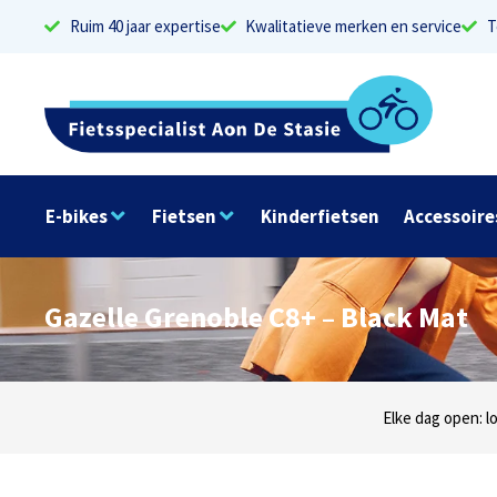
Ruim 40 jaar expertise
Kwalitatieve merken en service
T
E-bikes
Fietsen
Kinderfietsen
Accessoire
Gazelle Grenoble C8+ – Black Mat
Dinsdag t/m zaterdag geopen: locaties Sphinxlu
Elke dag open: l