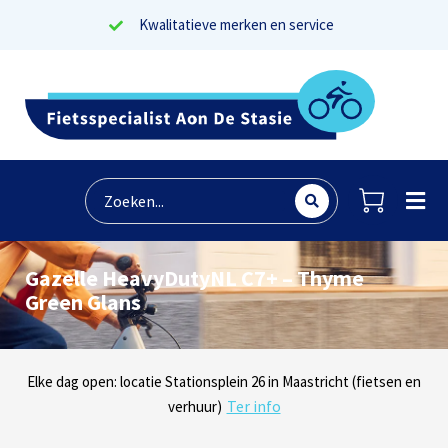
Kwalitatieve merken en service
Gazelle HeavyDutyNL C7+ – Thyme
Green Glans
Lees reviews
Dinsdag t/m zaterdag geopen: locaties Sphinxlunet 1 in Maastricht
Elke dag open: locatie Stationsplein 26 in Maastricht (fietsen en
Onze missie? Tevreden klanten!
Ter info
(e-bikes) en Maaseikersteenweg 183 in Lanaken (fietsen en e-
verhuur)
Ter info
bikes)