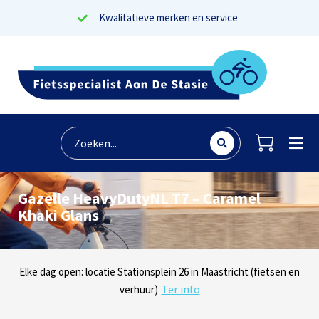
Kwalitatieve merken en service
Gazelle HeavyDutyNL T7 – Caramel
Khaki Glans
Lees reviews
Dinsdag t/m zaterdag geopen: locaties Sphinxlunet 1 in Maastricht
Elke dag open: locatie Stationsplein 26 in Maastricht (fietsen en
Onze missie? Tevreden klanten!
Ter info
(e-bikes) en Maaseikersteenweg 183 in Lanaken (fietsen en e-
verhuur)
Ter info
bikes)