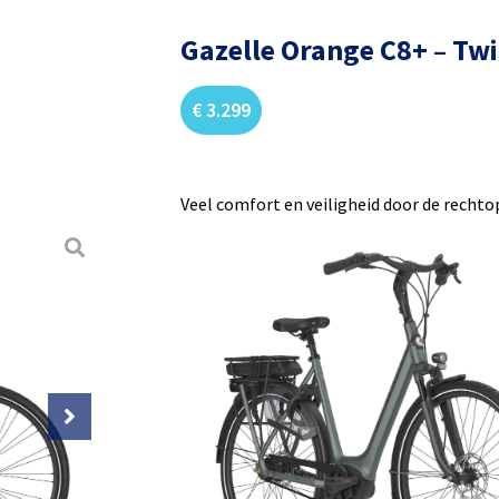
Gazelle Orange C8+ – Tw
€
3.299
Veel comfort en veiligheid door de rechto
afstappen. De Orange C8+ staat altijd voor
riemaandrijving is bovendien onderhoudsa
uitstraling. Tijdens het rijden voel je he
lederen grips en het comfortabele gelzad
Stabiel frame in variant mét en zo
Geen ketting maar een geruisloze r
Lederen handvatten en gelzadel vo
Krachtige hydraulische schijfremm