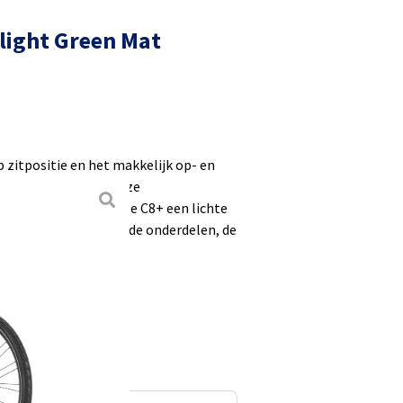
ilight Green Mat
p zitpositie en het makkelijk op- en
 je klaar. De geruisloze
rm en geeft de Orange C8+ een lichte
t comfort door de verende onderdelen, de
el.
nder bovenbuis
iem
or meer comfort
en