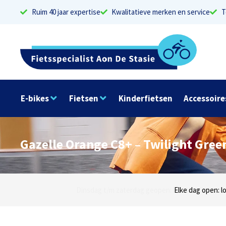
Ruim 40 jaar expertise
Kwalitatieve merken en service
T
E-bikes
Fietsen
Kinderfietsen
Accessoire
Gazelle Orange C8+ – Twilight Gree
Dinsdag t/m zaterdag geopen: locaties Sphinxlu
Elke dag open: l