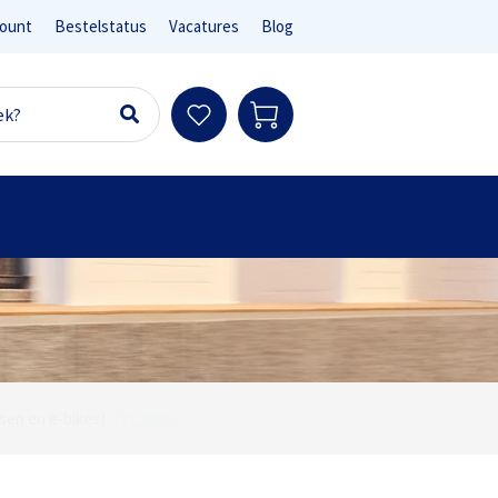
ount
Bestelstatus
Vacatures
Blog
Ter info
sen en e-bikes)