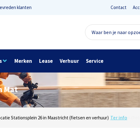
evreden klanten
Contact
Acc
s
Merken
Lease
Verhuur
Service
n Mat
Lees reviews
Ter info
net 1 in Maastricht (e-bikes) en Maaseikersteenweg 183 in Lanaken (fiet
ocatie Stationsplein 26 in Maastricht (fietsen en verhuur)
Onze missie? Tevreden klanten!