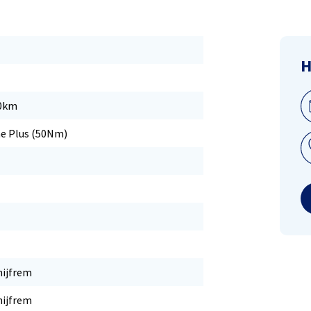
H
00km
ne Plus (50Nm)
hijfrem
hijfrem