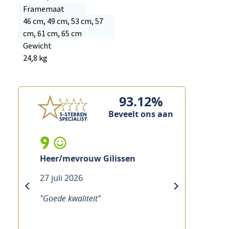
Framemaat
46 cm, 49 cm, 53 cm, 57
cm, 61 cm, 65 cm
Gewicht
24,8 kg
93.12%
Beveelt ons aan
9
10
eer/mevrouw Gilissen
Mevrouw Ramaker
7 juli 2026
21 juli 2026
previous
next
Goede kwaliteit"
"Goede service Duideli
over de fiets Hoewel he
merk je dat echt de ti