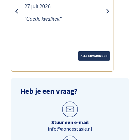
21 juli 2026
previous
next
"Goede service Duidelijke uitleg
over de fiets Hoewel het druk is,
merk je dat echt de tijd wordt
genomen."
ALLE ERVARINGEN
Heb je een vraag?
Stuur een e-mail
info@aondestasie.nl