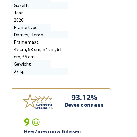
Gazelle
Jaar
2026
Frame type
Dames, Heren
Framemaat
49 cm, 53 cm, 57 cm, 61
cm, 65 cm
Gewicht
27 kg
93.12%
Beveelt ons aan
10
ssen
Mevrouw Ramakers