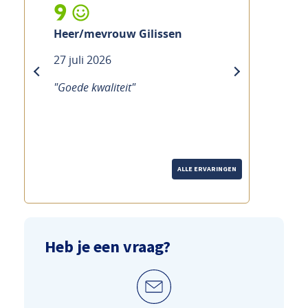
10
Mevrouw Ramakers
21 juli 2026
previous
next
"Goede service Duidelijke uitleg
over de fiets Hoewel het druk is,
merk je dat echt de tijd wordt
genomen."
ALLE ERVARINGEN
Heb je een vraag?