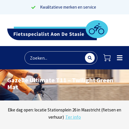
Kwalitatieve merken en service
Gazelle Ultimate T11 – Twilight Green
Mat
Lees reviews
Dinsdag t/m zaterdag geopen: locaties Sphinxlunet 1 in Maastricht
Elke dag open: locatie Stationsplein 26 in Maastricht (fietsen en
Onze missie? Tevreden klanten!
Ter info
(e-bikes) en Maaseikersteenweg 183 in Lanaken (fietsen en e-
verhuur)
Ter info
bikes)