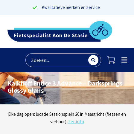
Kwalitatieve merken en service
Kalkhoff Entice 3 Advance – Darksprings
Glossy Glans
Lees reviews
Dinsdag t/m zaterdag geopen: locaties Sphinxlunet 1 in Maastricht
Elke dag open: locatie Stationsplein 26 in Maastricht (fietsen en
Onze missie? Tevreden klanten!
Ter info
(e-bikes) en Maaseikersteenweg 183 in Lanaken (fietsen en e-
verhuur)
Ter info
bikes)