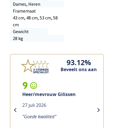
Dames, Heren
Framemaat
43 cm, 48 cm, 53 cm, 58
cm
Gewicht
28 kg
93.12%
Beveelt ons aan
10
 Gilissen
Mevrouw Ramakers
21 juli 2026
previous
next
"
"Goede service Duidelijke uitleg
over de fiets Hoewel het druk is,