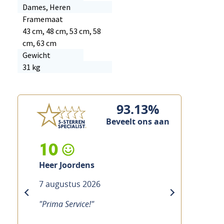
Dames, Heren
Framemaat
43 cm, 48 cm, 53 cm, 58
cm, 63 cm
Gewicht
31 kg
93.13%
Beveelt ons aan
10
10
eer Joordens
Heer Custers
 augustus 2026
7 augustus 2026
previous
next
Prima Service!"
"Prima service, vakkundig