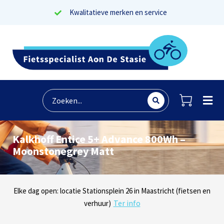
Kwalitatieve merken en service
Kalkhoff Entice 5+ Advance 800Wh –
Moonstonegrey Matt
Lees reviews
Dinsdag t/m zaterdag geopen: locaties Sphinxlunet 1 in Maastricht
Elke dag open: locatie Stationsplein 26 in Maastricht (fietsen en
Onze missie? Tevreden klanten!
Ter info
(e-bikes) en Maaseikersteenweg 183 in Lanaken (fietsen en e-
verhuur)
Ter info
bikes)