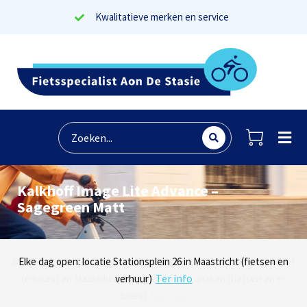
Kwalitatieve merken en service
Kalkhoff Image Lite Advance –
Sagegreen Matt
Lees reviews
Dinsdag t/m zaterdag geopen: locaties Sphinxlunet 1 in Maastricht
Elke dag open: locatie Stationsplein 26 in Maastricht (fietsen en
Onze missie? Tevreden klanten!
Ter info
(e-bikes) en Maaseikersteenweg 183 in Lanaken (fietsen en e-
verhuur)
Ter info
bikes)