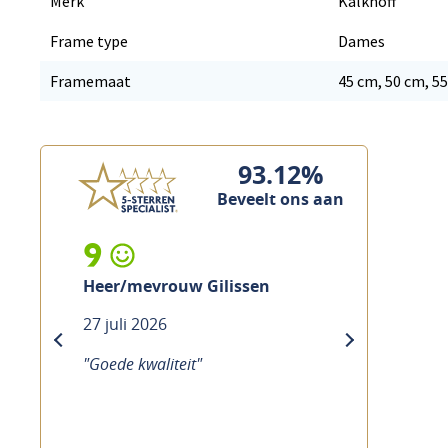
Merk
Kalkhoff
Frame type
Dames
Framemaat
45 cm, 50 cm, 5
93.12%
Beveelt ons aan
9
Heer/mevrouw Gilissen
27 juli 2026
previous
next
"Goede kwaliteit"