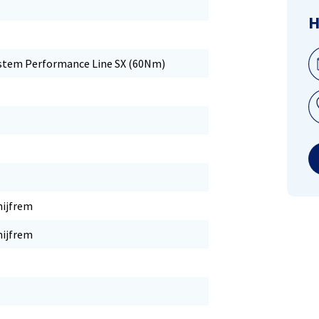
H
stem Performance Line SX (60Nm)
hijfrem
hijfrem