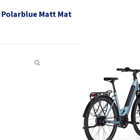
– Polarblue Matt Mat
og nooit. De IMAGE L EXCITE is de
. Hij heeft een optimaal gewicht, is
ebruiksgemak. Hij is uitgerust met de
motor, compacte Enviolo Urban naaf,
en zeer zachte luchtgeveerde
nderlijk soepel rijgedrag, zelfs onder
agedrager aan de voorkant en
ets daarnaast perfect aanpassen aan je
ven zonder zwaartekracht.