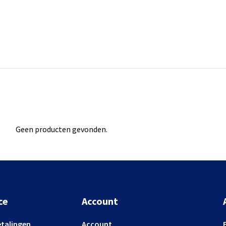
Geen producten gevonden.
ce
Account
etalingen
Account