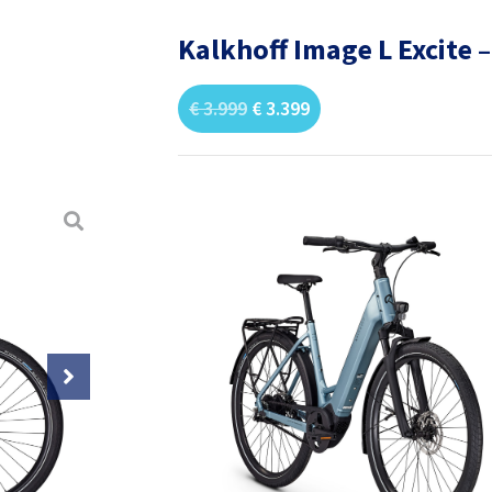
Kalkhoff Image L Excite 
€
3.999
€
3.399
Zo licht wat het fietsen met een e-bike n
nieuwe highlight in ons Light-assortiment
comfortabel en compromisloos dagelijks g
lichtgewicht Bosch Performance Line SX 
een onderhoudsarme riemaandrijving en e
voorvork. Deze City e-bike biedt een uitzo
hoge belasting. Dankzij de optionele bag
modulaire bevestigingspunten kun je je fi
dagelijkse fietstochten, een dagelijks le
Frame type