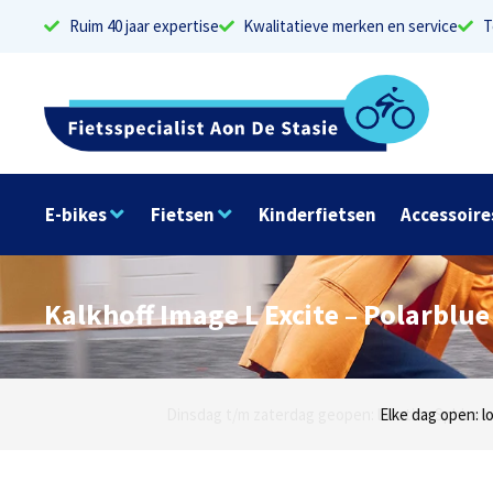
Ruim 40 jaar expertise
Kwalitatieve merken en service
T
E-bikes
Fietsen
Kinderfietsen
Accessoire
Kalkhoff Image L Excite – Polarblu
Dinsdag t/m zaterdag geopen: locaties Sphinxlu
Elke dag open: l