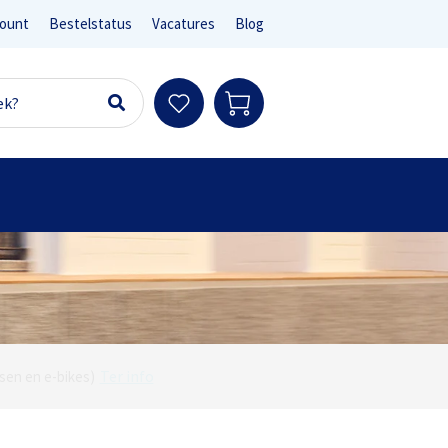
ount
Bestelstatus
Vacatures
Blog
Ter info
sen en e-bikes)