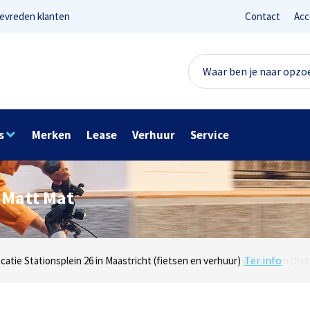
evreden klanten
Contact
Acc
s
Merken
Lease
Verhuur
Service
e Matt Mat
Lees reviews
Ter info
net 1 in Maastricht (e-bikes) en Maaseikersteenweg 183 in Lanaken (fiet
ocatie Stationsplein 26 in Maastricht (fietsen en verhuur)
Onze missie? Tevreden klanten!