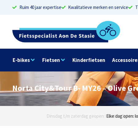
Ruim 40 jaar expertise
Kwalitatieve merken en service
T
E-bikes
Fietsen
Kinderfietsen
Accessoire
Norta City&Tour B- MY26 – Olive Gr
Dinsdag t/m zaterdag geopen: locaties Sphinxlu
Elke dag open: l