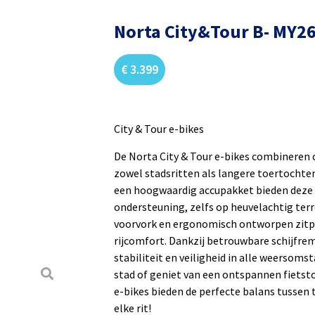
Norta City&Tour B- MY26
€
3.399
City & Tour e-bikes
De Norta City & Tour e-bikes combineren
zowel stadsritten als langere toertochte
een hoogwaardig accupakket bieden deze e
ondersteuning, zelfs op heuvelachtig terr
voorvork en ergonomisch ontworpen zitp
rijcomfort. Dankzij betrouwbare schijfre
stabiliteit en veiligheid in alle weersoms
stad of geniet van een ontspannen fietsto
e-bikes bieden de perfecte balans tussen t
elke rit!