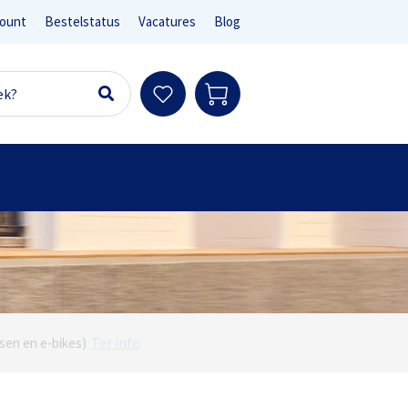
ount
Bestelstatus
Vacatures
Blog
Ter info
sen en e-bikes)