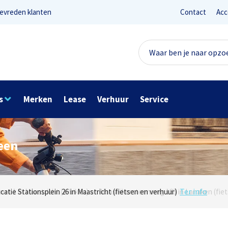
evreden klanten
Contact
Acc
s
Merken
Lease
Verhuur
Service
een
Lees reviews
Ter info
net 1 in Maastricht (e-bikes) en Maaseikersteenweg 183 in Lanaken (fiet
ocatie Stationsplein 26 in Maastricht (fietsen en verhuur)
Onze missie? Tevreden klanten!