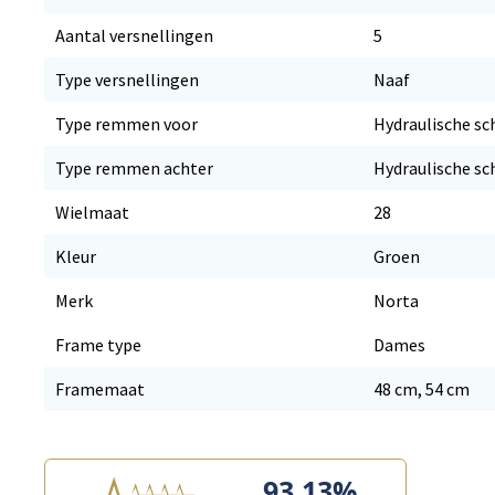
Aantal versnellingen
5
Type versnellingen
Naaf
Type remmen voor
Hydraulische sc
Type remmen achter
Hydraulische sc
Wielmaat
28
Kleur
Groen
Merk
Norta
Frame type
Dames
Framemaat
48 cm, 54 cm
93.13%