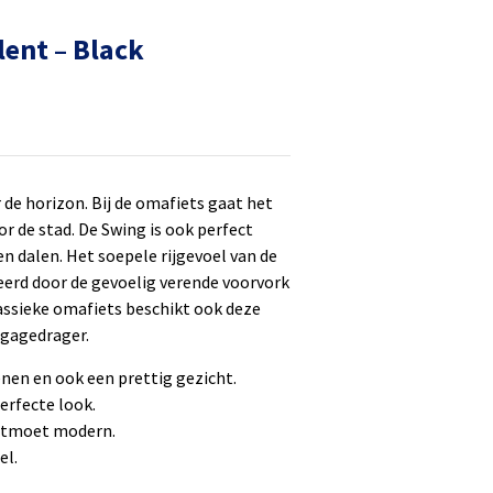
lent – Black
 de horizon.
Bij de omafiets gaat het
r de stad. De Swing is ook perfect
n dalen. Het soepele rijgevoel van de
rd door de gevoelig verende voorvork
lassieke omafiets beschikt ook deze
agagedrager.
enen en ook een prettig gezicht.
erfecte look.
ontmoet modern.
el.