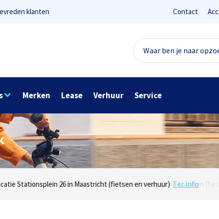
evreden klanten
Contact
Acc
s
Merken
Lease
Verhuur
Service
k
Lees reviews
Ter info
net 1 in Maastricht (e-bikes) en Maaseikersteenweg 183 in Lanaken (fiet
ocatie Stationsplein 26 in Maastricht (fietsen en verhuur)
Onze missie? Tevreden klanten!