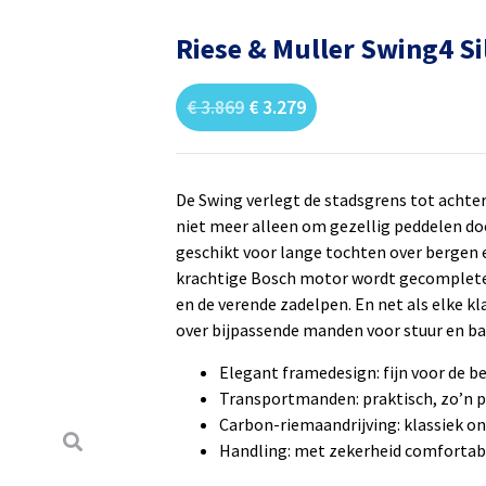
Riese & Muller Swing4 Si
€
3.869
€
3.279
De Swing verlegt de stadsgrens tot achter
niet meer alleen om gezellig peddelen doo
geschikt voor lange tochten over bergen e
krachtige Bosch motor wordt gecompletee
en de verende zadelpen. En net als elke k
over bijpassende manden voor stuur en b
Elegant framedesign: fijn voor de b
Transportmanden: praktisch, zo’n p
Carbon-riemaandrijving: klassiek 
Handling: met zekerheid comfortab