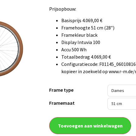
Prijsopbouw:
Basisprijs 4.069,00 €
Framehoogte 51 cm (28″)
Framekleur black
Display Intuvia 100
Accu 500 Wh
Totaalbedrag 4.069,00 €
Configuratiecode: F01145_0601081
kopieer in zoekveld op www.r-m.de/
Frame type
Framemaat
Toevoegen aan winkelwagen