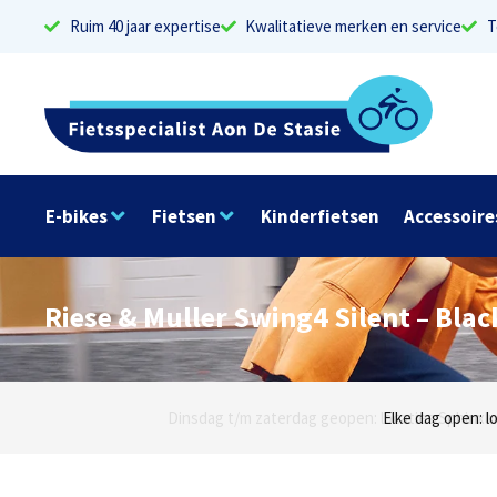
Ruim 40 jaar expertise
Kwalitatieve merken en service
T
E-bikes
Fietsen
Kinderfietsen
Accessoire
Riese & Muller Swing4 Silent – Blac
Dinsdag t/m zaterdag geopen: locaties Sphinxlu
Elke dag open: l