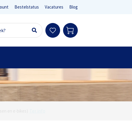
ount
Bestelstatus
Vacatures
Blog
Ter info
sen en e-bikes)