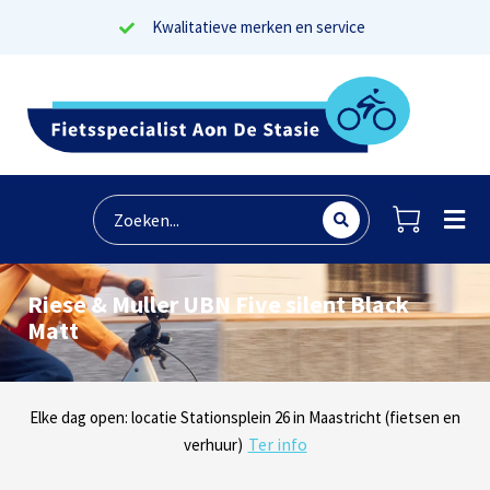
Kwalitatieve merken en service
Riese & Muller UBN Five silent Black
Matt
Lees reviews
Dinsdag t/m zaterdag geopen: locaties Sphinxlunet 1 in Maastricht
Elke dag open: locatie Stationsplein 26 in Maastricht (fietsen en
Onze missie? Tevreden klanten!
Ter info
(e-bikes) en Maaseikersteenweg 183 in Lanaken (fietsen en e-
verhuur)
Ter info
bikes)