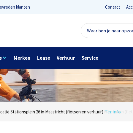
evreden klanten
Contact
Acc
s
Merken
Lease
Verhuur
Service
e
Lees reviews
Ter info
net 1 in Maastricht (e-bikes) en Maaseikersteenweg 183 in Lanaken (fiet
ocatie Stationsplein 26 in Maastricht (fietsen en verhuur)
Onze missie? Tevreden klanten!