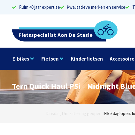
Ruim 40 jaar expertise
Kwalitatieve merken en service
T
E-bikes
Fietsen
Kinderfietsen
Accessoire
Tern Quick Haul P5i – Midnight Blu
Dinsdag t/m zaterdag geopen: locaties Sphinxlu
Elke dag open: l