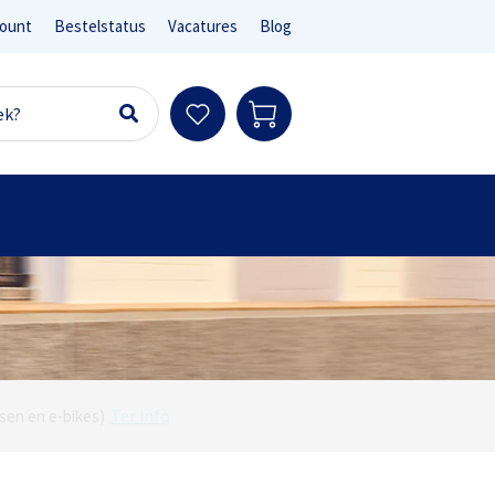
ount
Bestelstatus
Vacatures
Blog
Ter info
sen en e-bikes)