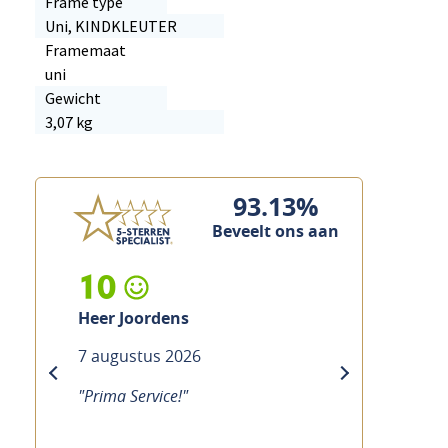
Frame type
Uni, KINDKLEUTER
Framemaat
uni
Gewicht
3,07 kg
93.13%
Beveelt ons aan
10
Joordens
Heer Custers
ustus 2026
7 augustus 2026
previous
next
Service!"
"Prima service, vakkundig en sn