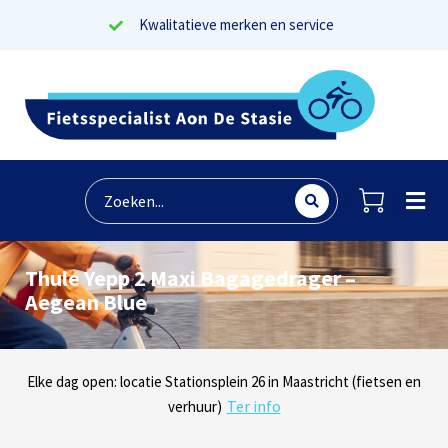
Kwalitatieve merken en service
Thule Yepp 2 Maxi Bagagedrager –
Aegean Blue
Lees reviews
Dinsdag t/m zaterdag geopen: locaties Sphinxlunet 1 in Maastricht
Elke dag open: locatie Stationsplein 26 in Maastricht (fietsen en
Onze missie? Tevreden klanten!
Ter info
(e-bikes) en Maaseikersteenweg 183 in Lanaken (fietsen en e-
verhuur)
Ter info
bikes)