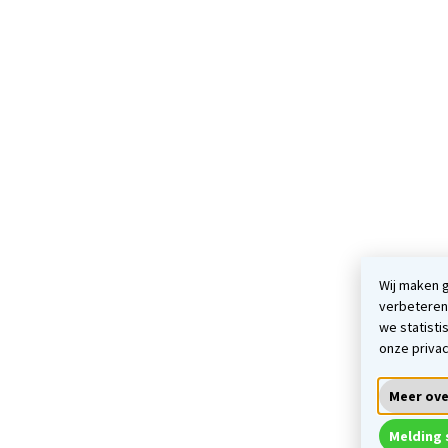
Wij maken g
verbeteren
we statistis
onze privac
Meer ove
Melding 