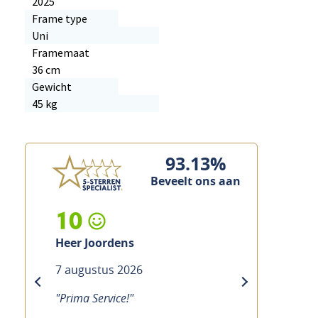
2025
Frame type
Uni
Framemaat
36 cm
Gewicht
45 kg
93.13%
Beveelt ons aan
10
Heer Custers
6
7 augustus 2026
previous
next
"Prima service, vakkundig en snel"