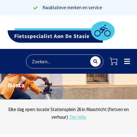
Kwalitatieve merken en service
Norta
Lees reviews
Dinsdag t/m zaterdag geopen: locaties Sphinxlunet 1 in Maastricht
Elke dag open: locatie Stationsplein 26 in Maastricht (fietsen en
Onze missie? Tevreden klanten!
Ter info
(e-bikes) en Maaseikersteenweg 183 in Lanaken (fietsen en e-
verhuur)
Ter info
bikes)