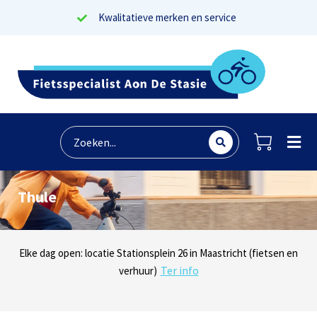
Kwalitatieve merken en service
Thule
Lees reviews
Dinsdag t/m zaterdag geopen: locaties Sphinxlunet 1 in Maastricht
Elke dag open: locatie Stationsplein 26 in Maastricht (fietsen en
Onze missie? Tevreden klanten!
Ter info
(e-bikes) en Maaseikersteenweg 183 in Lanaken (fietsen en e-
verhuur)
Ter info
bikes)