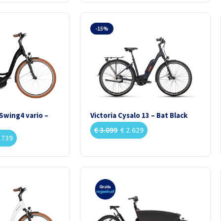
-15%
 Swing4 vario –
Victoria Cysalo 13 – Bat Black
€
3.099
€
2.629
.739