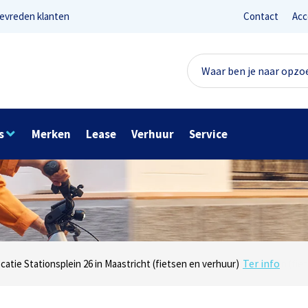
evreden klanten
Contact
Acc
s
Merken
Lease
Verhuur
Service
Lees reviews
Ter info
net 1 in Maastricht (e-bikes) en Maaseikersteenweg 183 in Lanaken (fiet
ocatie Stationsplein 26 in Maastricht (fietsen en verhuur)
Onze missie? Tevreden klanten!