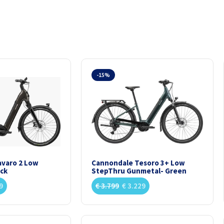
-15%
varo 2 Low
Cannondale Tesoro 3+ Low
ack
StepThru Gunmetal- Green
9
€
3.799
€
3.229