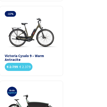
-15%
Victoria Cysalo 9 – Warm
Antracite
€
2.799
€
2.379