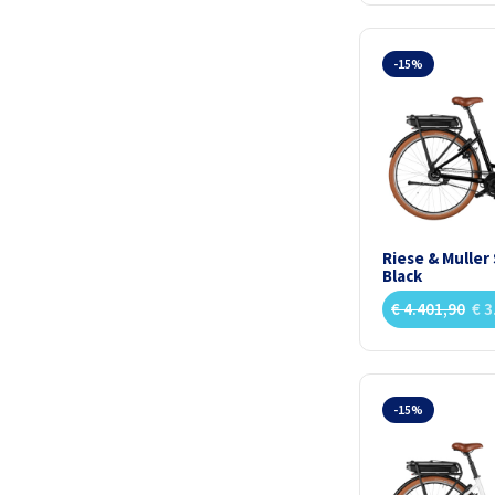
-15%
Riese & Muller
Black
€
4.401,90
€
3
-15%