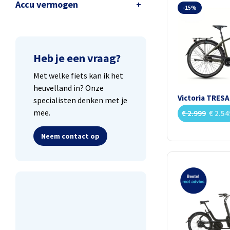
Accu vermogen
-15%
Heb je een vraag?
Met welke fiets kan ik het
heuvelland in? Onze
Victoria TRESA
specialisten denken met je
mee.
€
2.999
€
2.54
Neem contact op
Lease een fiets