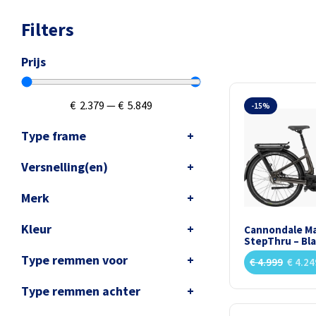
Filters
Prijs
€
2.379
—
€
5.849
-15%
Type frame
Versnelling(en)
Merk
Kleur
Cannondale Ma
StepThru – Bl
Type remmen voor
€
4.999
€
4.24
Type remmen achter