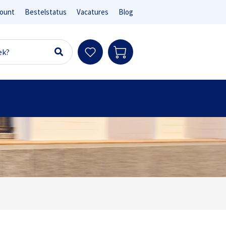
ount
Bestelstatus
Vacatures
Blog
Ter info
sen en e-bikes)