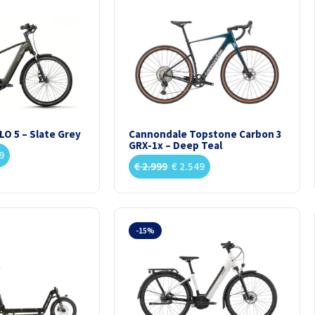
LO 5 – Slate Grey
Cannondale Topstone Carbon 3
GRX-1x – Deep Teal
9
€
2.999
€
2.549
-15%