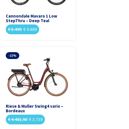
Cannondale Mavaro 1 Low
StepThru – Deep Teal
€
5.499
€
4.669
-15%
Riese & Muller Swing4 vario –
Bordeaux
€
4.401,90
€
3.739