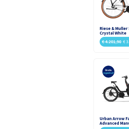
Riese & Muller 
Crystal White
€
4.201,90
€
3
Urban Arrow F
Advanced Manu