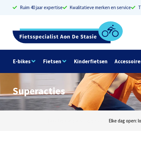
Ruim 40 jaar expertise
Kwalitatieve merken en service
T
E-bikes
Fietsen
Kinderfietsen
Accessoire
Superacties
Dinsdag t/m zaterdag geopen: locaties Sphinxlu
Elke dag open: l