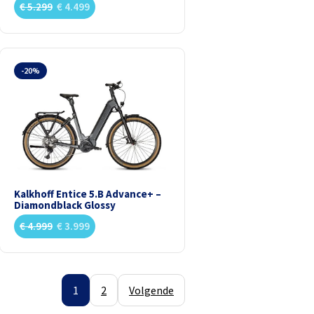
€
5.299
€
4.499
-20%
Kalkhoff Entice 5.B Advance+ –
Diamondblack Glossy
€
4.999
€
3.999
1
2
Volgende