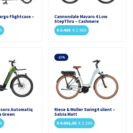
rgo Flightcase –
Cannondale Mavaro 4 Low
StepThru – Cashmere
9
€
3.499
€
2.969
-15%
esoro Automatiq
Riese & Muller Swing4 silent –
a Green
Salvia Matt
9
€
4.001,90
€
3.399