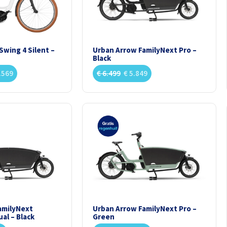
Swing 4 Silent –
Urban Arrow FamilyNext Pro –
Black
.569
€
6.499
€
5.849
amilyNext
Urban Arrow FamilyNext Pro –
al – Black
Green