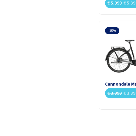
€
5.999
€
5.39
-15%
Cannondale Ma
€
3.999
€
3.39