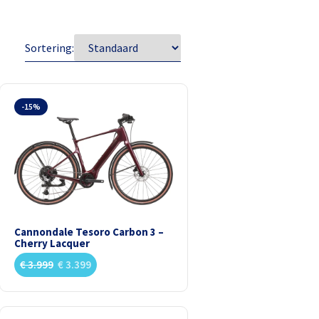
Sortering:
-15%
Cannondale Tesoro Carbon 3 –
Cherry Lacquer
€
3.999
€
3.399