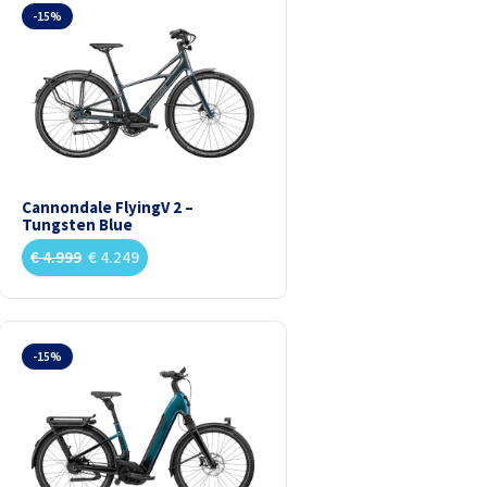
-15%
Cannondale FlyingV 2 –
Tungsten Blue
€
4.999
€
4.249
-15%