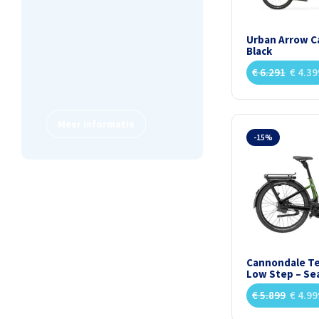
Kiezen voor gemak? Lease
een fiets. Voor een vast
Urban Arrow Ca
Black
bedrag per maand hoef je
€
6.291
€
4.39
enkel te trappen, wij
regelen de rest.
Meer informatie
-15%
Cannondale T
Low Step – Se
€
5.899
€
4.99