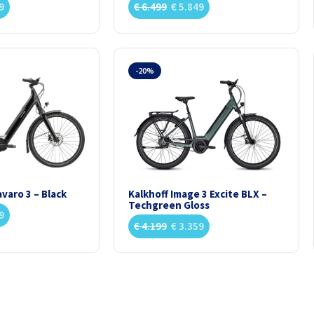
9
€
6.499
€
5.849
-20%
varo 3 – Black
Kalkhoff Image 3 Excite BLX –
Techgreen Gloss
9
€
4.199
€
3.359